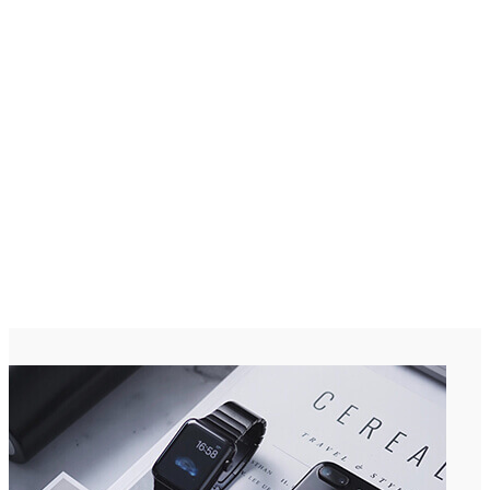
C
29.5
Kota Kinabalu
Ahad, Ogos 9, 2026