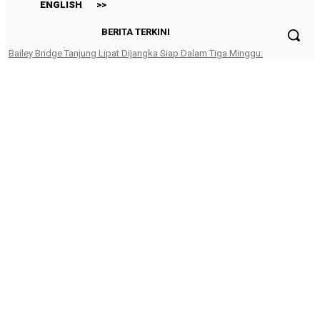
ENGLISH
>>
BERITA TERKINI
47 Penduduk Kampung Matupang Bergotong-Royong Bongkar
Rumah Terjejas Projek Pan Borneo