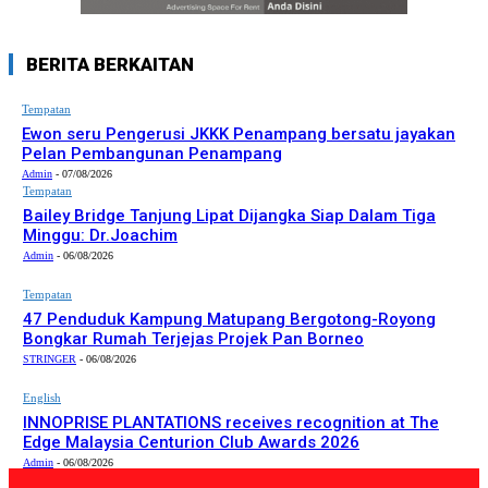
BERITA BERKAITAN
Tempatan
Ewon seru Pengerusi JKKK Penampang bersatu jayakan
Pelan Pembangunan Penampang
Admin
-
07/08/2026
Tempatan
Bailey Bridge Tanjung Lipat Dijangka Siap Dalam Tiga
Minggu: Dr.Joachim
Admin
-
06/08/2026
Tempatan
47 Penduduk Kampung Matupang Bergotong-Royong
Bongkar Rumah Terjejas Projek Pan Borneo
STRINGER
-
06/08/2026
English
INNOPRISE PLANTATIONS receives recognition at The
Edge Malaysia Centurion Club Awards 2026
Admin
-
06/08/2026