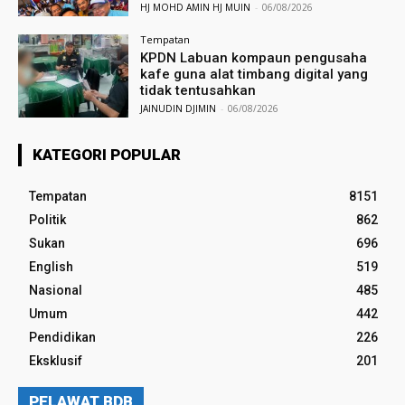
HJ MOHD AMIN HJ MUIN
-
06/08/2026
Tempatan
KPDN Labuan kompaun pengusaha
kafe guna alat timbang digital yang
tidak tentusahkan
JAINUDIN DJIMIN
-
06/08/2026
KATEGORI POPULAR
Tempatan
8151
Politik
862
Sukan
696
English
519
Nasional
485
Umum
442
Pendidikan
226
Eksklusif
201
PELAWAT BDB