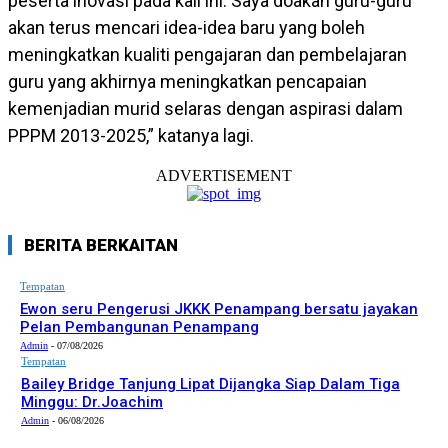
peserta inovasi pada kali ini. Saya doakan guru-guru
akan terus mencari idea-idea baru yang boleh
meningkatkan kualiti pengajaran dan pembelajaran
guru yang akhirnya meningkatkan pencapaian
kemenjadian murid selaras dengan aspirasi dalam
PPPM 2013-2025,” katanya lagi.
ADVERTISEMENT
BERITA BERKAITAN
Tempatan
Ewon seru Pengerusi JKKK Penampang bersatu jayakan
Pelan Pembangunan Penampang
Admin
-
07/08/2026
Tempatan
Bailey Bridge Tanjung Lipat Dijangka Siap Dalam Tiga
Minggu: Dr.Joachim
Admin
-
06/08/2026