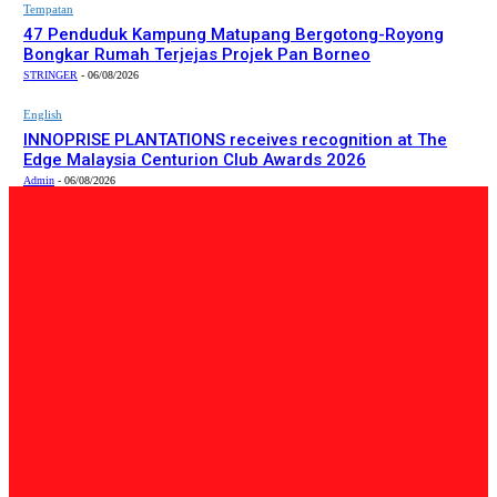
Tempatan
47 Penduduk Kampung Matupang Bergotong-Royong
Bongkar Rumah Terjejas Projek Pan Borneo
STRINGER
-
06/08/2026
English
INNOPRISE PLANTATIONS receives recognition at The
Edge Malaysia Centurion Club Awards 2026
Admin
-
06/08/2026
PILIHAN EDITOR
Tempatan
Bailey Bridge Tanjung Lipat Dijangka Siap Dalam Tiga
Minggu: Dr.Joachim
Admin
-
06/08/2026
Tempatan
47 Penduduk Kampung Matupang Bergotong-Royong
Bongkar Rumah Terjejas Projek Pan Borneo
STRINGER
-
06/08/2026