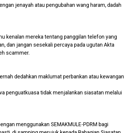
dengan jenayah atau pengubahan wang haram, dadah
hu kenalan mereka tentang panggilan telefon yang
n, dan jangan sesekali percaya pada ugutan Akta
leh scammer.
 pernah dedahkan maklumat perbankan atau kewangan
wa penguatkuasa tidak menjalankan siasatan melalui
ak dengan menggunakan SEMAKMULE-PDRM bagi
pasti, di samping merujuk kepada Bahagian Siasatan