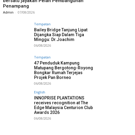
bersatu jayakan Pelan Pembangunan
Penampang
Admin
-
07/08/2026
Tempatan
Bailey Bridge Tanjung Lipat
Dijangka Siap Dalam Tiga
Minggu: Dr.Joachim
06/08/2026
Tempatan
47 Penduduk Kampung
Matupang Bergotong-Royong
Bongkar Rumah Terjejas
Projek Pan Borneo
06/08/2026
English
INNOPRISE PLANTATIONS
receives recognition at The
Edge Malaysia Centurion Club
Awards 2026
06/08/2026