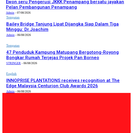
Ewon seru Pengerusi JKKK Penampang bersatu jayakan
Pelan Pembangunan Penampang
Admin
-
07/08/2026
Tempatan
Bailey Bridge Tanjung Lipat Dijangka Siap Dalam Tiga
Minggu: Dr.Joachim
Admin
-
06/08/2026
Tempatan
47 Penduduk Kampung Matupang Bergotong-Royong
Bongkar Rumah Terjejas Projek Pan Borneo
STRINGER
-
06/08/2026
English
INNOPRISE PLANTATIONS receives recognition at The
Edge Malaysia Centurion Club Awards 2026
Admin
-
06/08/2026
PILIHAN EDITOR
Tempatan
Bailey Bridge Tanjung Lipat Dijangka Siap Dalam Tiga