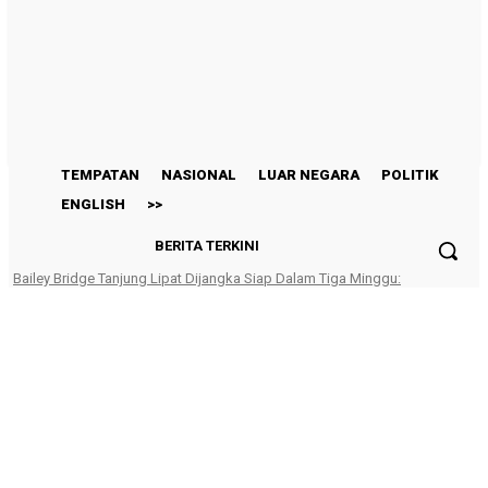
TEMPATAN
NASIONAL
LUAR NEGARA
POLITIK
ENGLISH
>>
TEMPATAN
NASIONAL
LUAR NEGARA
POLITIK
ENGLISH
>>
BERITA TERKINI
Bailey Bridge Tanjung Lipat Dijangka Siap Dalam Tiga Minggu:
Dr.Joachim