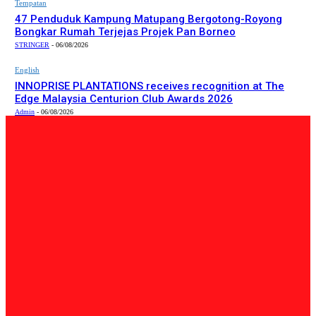
Tempatan
47 Penduduk Kampung Matupang Bergotong-Royong
Bongkar Rumah Terjejas Projek Pan Borneo
STRINGER
-
06/08/2026
English
INNOPRISE PLANTATIONS receives recognition at The
Edge Malaysia Centurion Club Awards 2026
Admin
-
06/08/2026
PILIHAN EDITOR
Tempatan
Bailey Bridge Tanjung Lipat Dijangka Siap Dalam Tiga
Minggu: Dr.Joachim
Admin
-
06/08/2026
Tempatan
47 Penduduk Kampung Matupang Bergotong-Royong
Bongkar Rumah Terjejas Projek Pan Borneo
STRINGER
-
06/08/2026