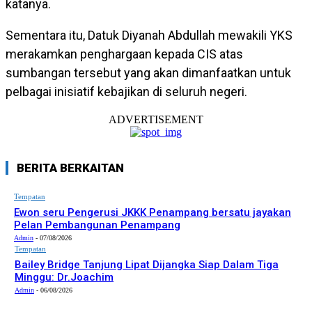
katanya.
Sementara itu, Datuk Diyanah Abdullah mewakili YKS
merakamkan penghargaan kepada CIS atas
sumbangan tersebut yang akan dimanfaatkan untuk
pelbagai inisiatif kebajikan di seluruh negeri.
ADVERTISEMENT
BERITA BERKAITAN
Tempatan
Ewon seru Pengerusi JKKK Penampang bersatu jayakan
Pelan Pembangunan Penampang
Admin
-
07/08/2026
Tempatan
Bailey Bridge Tanjung Lipat Dijangka Siap Dalam Tiga
Minggu: Dr.Joachim
Admin
-
06/08/2026