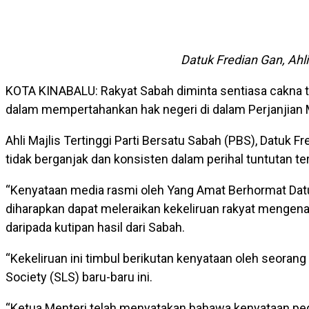
Datuk Fredian Gan, Ahli
KOTA KINABALU: Rakyat Sabah diminta sentiasa cakna t
dalam mempertahankan hak negeri di dalam Perjanjian 
Ahli Majlis Tertinggi Parti Bersatu Sabah (PBS), Datuk Fr
tidak berganjak dan konsisten dalam perihal tuntutan t
“Kenyataan media rasmi oleh Yang Amat Berhormat Datuk 
diharapkan dapat meleraikan kekeliruan rakyat mengena
daripada kutipan hasil dari Sabah.
“Kekeliruan ini timbul berikutan kenyataan oleh seo
Society (SLS) baru-baru ini.
“Ketua Menteri telah menyatakan bahawa kenyataan peg