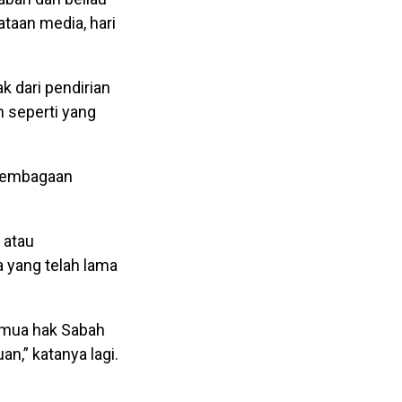
taan media, hari
k dari pendirian
 seperti yang
rlembagaan
 atau
 yang telah lama
emua hak Sabah
n,” katanya lagi.