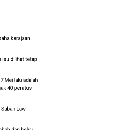
saha kerajaan
isu dilihat tetap
7 Mei lalu adalah
hak 40 peratus
h Sabah Law
abah dan beliau