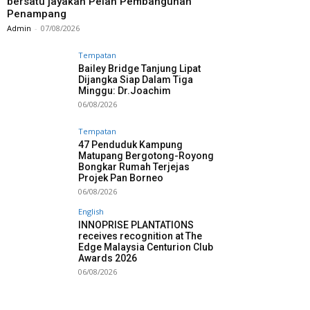
bersatu jayakan Pelan Pembangunan
Penampang
Admin
-
07/08/2026
Tempatan
Bailey Bridge Tanjung Lipat
Dijangka Siap Dalam Tiga
Minggu: Dr.Joachim
06/08/2026
Tempatan
47 Penduduk Kampung
Matupang Bergotong-Royong
Bongkar Rumah Terjejas
Projek Pan Borneo
06/08/2026
English
INNOPRISE PLANTATIONS
receives recognition at The
Edge Malaysia Centurion Club
Awards 2026
06/08/2026