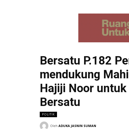
Bersatu P.182 P
mendukung Mahia
Hajiji Noor untu
Bersatu
POLITIK
Oleh
ADUKA JASNIN SUMAN