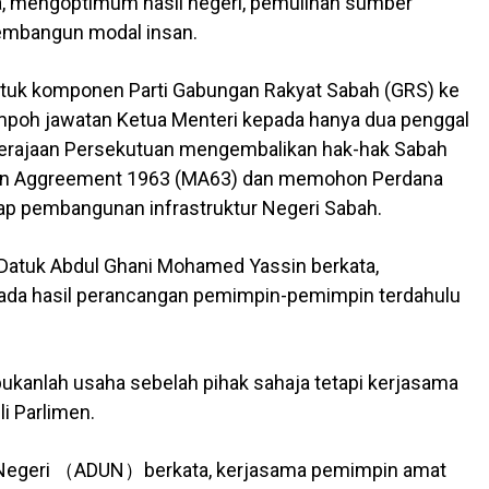
a, mengoptimum hasil negeri, pemulihan sumber
mbangun modal insan.
untuk komponen Parti Gabungan Rakyat Sabah (GRS) ke
poh jawatan Ketua Menteri kepada hanya dua penggal
Kerajaan Persekutuan mengembalikan hak-hak Sabah
ian Aggreement 1963 (MA63) dan memohon Perdana
p pembangunan infrastruktur Negeri Sabah.
 Datuk Abdul Ghani Mohamed Yassin berkata,
da hasil perancangan pemimpin-pemimpin terdahulu
ukanlah usaha sebelah pihak sahaja tetapi kerjasama
i Parlimen.
n Negeri （ADUN）berkata, kerjasama pemimpin amat