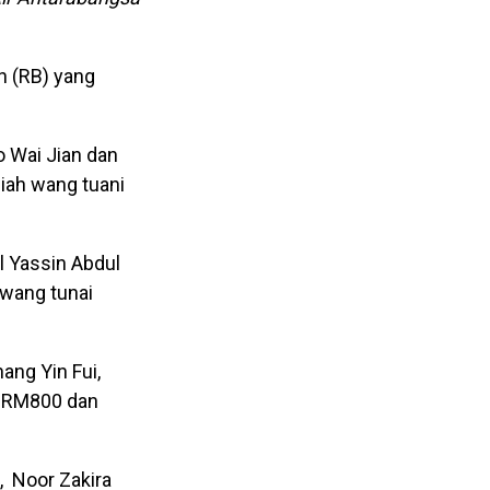
n (RB) yang
 Wai Jian dan
ah wang tuani
l Yassin Abdul
wang tunai
ang Yin Fui,
i RM800 dan
, Noor Zakira