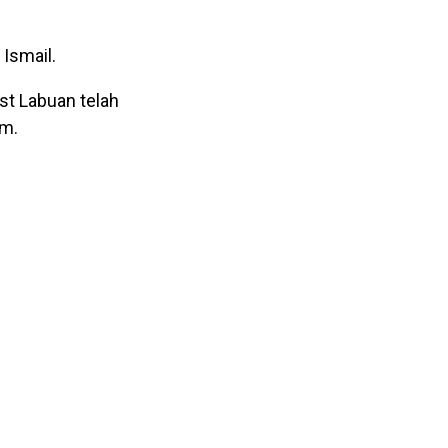
Ismail.
t Labuan telah
am.