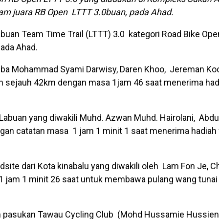
eam juara RB Open LTTT 3.0buan, pada Ahad.
uan Team Time Trail (LTTT) 3.0 kategori Road Bike Ope
pada Ahad.
umba Mohammad Syami Darwisy, Daren Khoo, Jereman Koo
 sejauh 42km dengan masa 1jam 46 saat menerima hadi
Labuan yang diwakili Muhd. Azwan Muhd. Hairolani, Abdu
an catatan masa 1 jam 1 minit 1 saat menerima hadiah 
te dari Kota kinabalu yang diwakili oleh Lam Fon Je, Ch
1 jam 1 minit 26 saat untuk membawa pulang wang tuna
eh pasukan Tawau Cycling Club (Mohd Hussamie Hussien