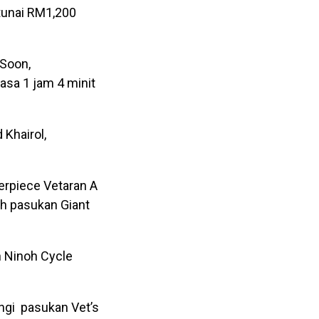
tunai RM1,200
 Soon,
sa 1 jam 4 minit
Khairol,
erpiece Vetaran A
eh pasukan Giant
h Ninoh Cycle
ngi pasukan Vet’s