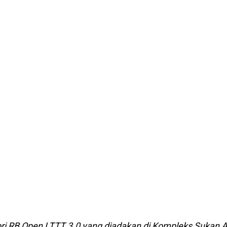
ri RB Open LTTT 3.0 yang diadakan di Kompleks Sukan A