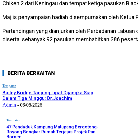
Chiken 2 dari Keningau dan tempat ketiga pasukan Blac
Majlis penyampaian hadiah disempurnakan oleh Ketua P
Pertandingan yang dianjurkan oleh Perbadanan Labuan
disertai sebanyak 92 pasukan membabitkan 386 peserta
BERITA BERKAITAN
Tempatan
Bailey Bridge Tanjung Lipat Dijangka Siap
Dalam Tiga Minggu: Dr.Joachim
Admin
-
06/08/2026
Tempatan
47 Penduduk Kampung Matupang Bergotong-
Royong Bongkar Rumah Terjejas Projek Pan
Borneo