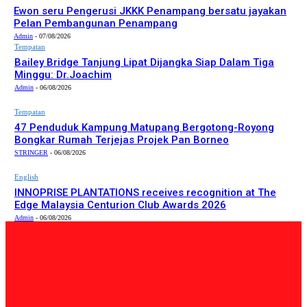
Ewon seru Pengerusi JKKK Penampang bersatu jayakan
Pelan Pembangunan Penampang
Admin
-
07/08/2026
Tempatan
Bailey Bridge Tanjung Lipat Dijangka Siap Dalam Tiga
Minggu: Dr.Joachim
Admin
-
06/08/2026
Tempatan
47 Penduduk Kampung Matupang Bergotong-Royong
Bongkar Rumah Terjejas Projek Pan Borneo
STRINGER
-
06/08/2026
English
INNOPRISE PLANTATIONS receives recognition at The
Edge Malaysia Centurion Club Awards 2026
Admin
-
06/08/2026
PILIHAN EDITOR
Tempatan
Bailey Bridge Tanjung Lipat Dijangka Siap Dalam Tiga