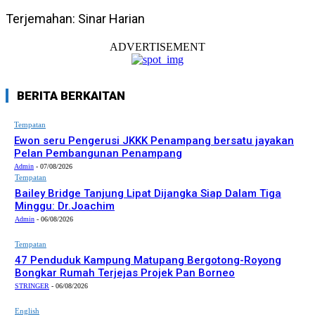
Terjemahan: Sinar Harian
ADVERTISEMENT
BERITA BERKAITAN
Tempatan
Ewon seru Pengerusi JKKK Penampang bersatu jayakan
Pelan Pembangunan Penampang
Admin
-
07/08/2026
Tempatan
Bailey Bridge Tanjung Lipat Dijangka Siap Dalam Tiga
Minggu: Dr.Joachim
Admin
-
06/08/2026
Tempatan
47 Penduduk Kampung Matupang Bergotong-Royong
Bongkar Rumah Terjejas Projek Pan Borneo
STRINGER
-
06/08/2026
English