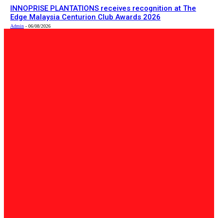
INNOPRISE PLANTATIONS receives recognition at The
Edge Malaysia Centurion Club Awards 2026
Admin
-
06/08/2026
PILIHAN EDITOR
Tempatan
Bailey Bridge Tanjung Lipat Dijangka Siap Dalam Tiga
Minggu: Dr.Joachim
Admin
-
06/08/2026
Tempatan
47 Penduduk Kampung Matupang Bergotong-Royong
Bongkar Rumah Terjejas Projek Pan Borneo
STRINGER
-
06/08/2026
English
INNOPRISE PLANTATIONS receives recognition at The
Edge Malaysia Centurion Club Awards 2026
Admin
-
06/08/2026
BERITA TERKINI