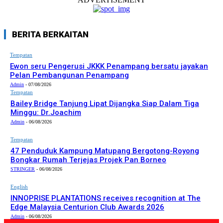
BERITA BERKAITAN
Tempatan
Ewon seru Pengerusi JKKK Penampang bersatu jayakan
Pelan Pembangunan Penampang
Admin
-
07/08/2026
Tempatan
Bailey Bridge Tanjung Lipat Dijangka Siap Dalam Tiga
Minggu: Dr.Joachim
Admin
-
06/08/2026
Tempatan
47 Penduduk Kampung Matupang Bergotong-Royong
Bongkar Rumah Terjejas Projek Pan Borneo
STRINGER
-
06/08/2026
English
INNOPRISE PLANTATIONS receives recognition at The
Edge Malaysia Centurion Club Awards 2026
Admin
-
06/08/2026