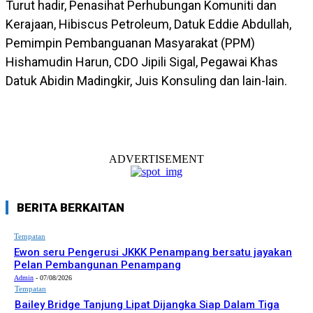
Turut hadir, Penasihat Perhubungan Komuniti dan
Kerajaan, Hibiscus Petroleum, Datuk Eddie Abdullah,
Pemimpin Pembanguanan Masyarakat (PPM)
Hishamudin Harun, CDO Jipili Sigal, Pegawai Khas
Datuk Abidin Madingkir, Juis Konsuling dan lain-lain.
ADVERTISEMENT
BERITA BERKAITAN
Tempatan
Ewon seru Pengerusi JKKK Penampang bersatu jayakan
Pelan Pembangunan Penampang
Admin
-
07/08/2026
Tempatan
Bailey Bridge Tanjung Lipat Dijangka Siap Dalam Tiga