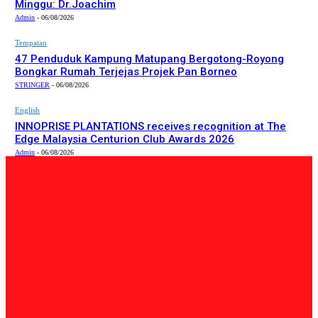
Minggu: Dr.Joachim
Admin
-
06/08/2026
Tempatan
47 Penduduk Kampung Matupang Bergotong-Royong
Bongkar Rumah Terjejas Projek Pan Borneo
STRINGER
-
06/08/2026
English
INNOPRISE PLANTATIONS receives recognition at The
Edge Malaysia Centurion Club Awards 2026
Admin
-
06/08/2026
PILIHAN EDITOR
Tempatan
Bailey Bridge Tanjung Lipat Dijangka Siap Dalam Tiga
Minggu: Dr.Joachim
Admin
-
06/08/2026
Tempatan
47 Penduduk Kampung Matupang Bergotong-Royong