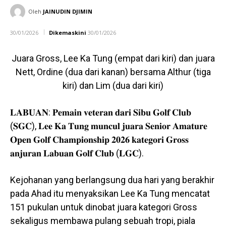
Oleh
JAINUDIN DJIMIN
30/01/2026
Dikemaskini
30/01/2026
Juara Gross, Lee Ka Tung (empat dari kiri) dan juara
Nett, Ordine (dua dari kanan) bersama Althur (tiga
kiri) dan Lim (dua dari kiri)
𝐋𝐀𝐁𝐔𝐀𝐍: 𝐏𝐞𝐦𝐚𝐢𝐧 𝐯𝐞𝐭𝐞𝐫𝐚𝐧 𝐝𝐚𝐫𝐢 𝐒𝐢𝐛𝐮 𝐆𝐨𝐥𝐟 𝐂𝐥𝐮𝐛
(𝐒𝐆𝐂), 𝐋𝐞𝐞 𝐊𝐚 𝐓𝐮𝐧𝐠 𝐦𝐮𝐧𝐜𝐮𝐥 𝐣𝐮𝐚𝐫𝐚 𝐒𝐞𝐧𝐢𝐨𝐫 𝐀𝐦𝐚𝐭𝐮𝐫𝐞
𝐎𝐩𝐞𝐧 𝐆𝐨𝐥𝐟 𝐂𝐡𝐚𝐦𝐩𝐢𝐨𝐧𝐬𝐡𝐢𝐩 𝟐𝟎𝟐𝟔 𝐤𝐚𝐭𝐞𝐠𝐨𝐫𝐢 𝐆𝐫𝐨𝐬𝐬
𝐚𝐧𝐣𝐮𝐫𝐚𝐧 𝐋𝐚𝐛𝐮𝐚𝐧 𝐆𝐨𝐥𝐟 𝐂𝐥𝐮𝐛 (𝐋𝐆𝐂).
Kejohanan yang berlangsung dua hari yang berakhir
pada Ahad itu menyaksikan Lee Ka Tung mencatat
151 pukulan untuk dinobat juara kategori Gross
sekaligus membawa pulang sebuah tropi, piala