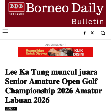
ADVERTISEMENT
𝐋𝐞𝐞 𝐊𝐚 𝐓𝐮𝐧𝐠 𝐦𝐮𝐧𝐜𝐮𝐥 𝐣𝐮𝐚𝐫𝐚
𝐒𝐞𝐧𝐢𝐨𝐫 𝐀𝐦𝐚𝐭𝐮𝐫𝐞 𝐎𝐩𝐞𝐧 𝐆𝐨𝐥𝐟
𝐂𝐡𝐚𝐦𝐩𝐢𝐨𝐧𝐬𝐡𝐢𝐩 𝟐𝟎𝟐𝟔 𝐀𝐦𝐚𝐭𝐮𝐫
𝐋𝐚𝐛𝐮𝐚𝐧 𝟐𝟎𝟐𝟔
SUKAN