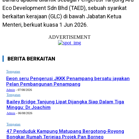
Eco Development Sdn Bhd (TAED), sebuah syarikat
berkaitan kerajaan (GLC) di bawah Jabatan Ketua
Menteri, berkuat kuasa 1 Jun 2026.
ADVERTISEMENT
BERITA BERKAITAN
Tempatan
Ewon seru Pengerusi JKKK Penampang bersatu jayakan
Pelan Pembangunan Penampang
Admin
-
07/08/2026
Tempatan
Bailey Bridge Tanjung Lipat Dijangka Siap Dalam Tiga
Minggu: Dr.Joachim
Admin
-
06/08/2026
Tempatan
47 Penduduk Kampung Matupang Bergotong-Royong
Bongkar Rumah Terjejas Projek Pan Borneo