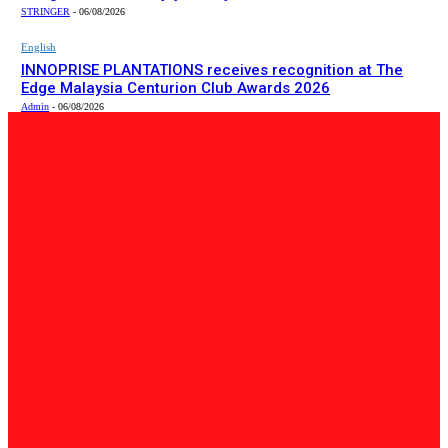
STRINGER
-
06/08/2026
English
INNOPRISE PLANTATIONS receives recognition at The
Edge Malaysia Centurion Club Awards 2026
Admin
-
06/08/2026
PILIHAN EDITOR
Tempatan
Bailey Bridge Tanjung Lipat Dijangka Siap Dalam Tiga
Minggu: Dr.Joachim
Admin
-
06/08/2026
Tempatan
47 Penduduk Kampung Matupang Bergotong-Royong
Bongkar Rumah Terjejas Projek Pan Borneo
STRINGER
-
06/08/2026
English
INNOPRISE PLANTATIONS receives recognition at The
Edge Malaysia Centurion Club Awards 2026