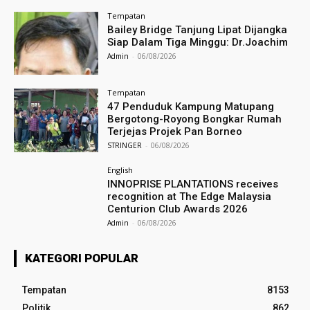
Tempatan
Bailey Bridge Tanjung Lipat Dijangka
Siap Dalam Tiga Minggu: Dr.Joachim
Admin
-
06/08/2026
Tempatan
47 Penduduk Kampung Matupang
Bergotong-Royong Bongkar Rumah
Terjejas Projek Pan Borneo
STRINGER
-
06/08/2026
English
INNOPRISE PLANTATIONS receives
recognition at The Edge Malaysia
Centurion Club Awards 2026
Admin
-
06/08/2026
KATEGORI POPULAR
Tempatan
8153
Politik
862