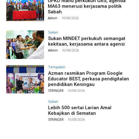
UPKO mahu perkukuh GRS, agenda
MA63 menerusi kerjasama politik
Sabah
Admin
-
10/08/2026
Sukan
Sukan MINDET perkukuh semangat
kekitaan, kerjasama antara agensi
Admin
-
10/08/2026
Tempatan
Azman rasmikan Program Google
Educator BEST, perkasa pendigitalan
pendidikan Keningau
STRINGER
-
10/08/2026
Sukan
Lebih 500 sertai Larian Amal
Kebajikan di Sematan
STRINGER
-
10/08/2026