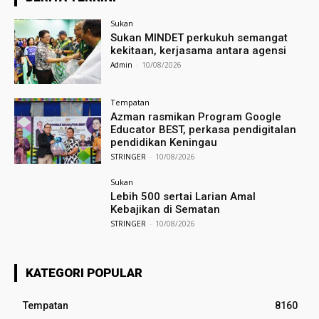
Sukan
Sukan MINDET perkukuh semangat
kekitaan, kerjasama antara agensi
Admin
-
10/08/2026
Tempatan
Azman rasmikan Program Google
Educator BEST, perkasa pendigitalan
pendidikan Keningau
STRINGER
-
10/08/2026
Sukan
Lebih 500 sertai Larian Amal
Kebajikan di Sematan
STRINGER
-
10/08/2026
KATEGORI POPULAR
Tempatan
8160