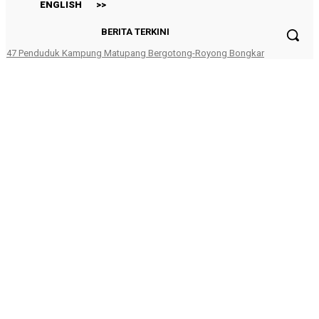
ENGLISH
>>
BERITA TERKINI
INNOPRISE PLANTATIONS receives recognition at The Edge
Malaysia Centurion Club Awards 2026