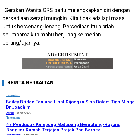
“Gerakan Wanita GRS perlu melengkapkan diri dengan
persediaan serapi mungkin. Kita tidak ada lagi masa
untuk bersenang-lenang. Persediaan itu biarlah
seumpama kita mahu berjuang ke medan
perang,”ujarnya.
ADVERTISEMENT
BERITA BERKAITAN
Tempatan
Bailey Bridge Tanjung Lipat Dijangka Siap Dalam Tiga Mingg
Dr.Joachim
Admin
-
06/08/2026
Tempatan
47 Penduduk Kampung Matupang Bergotong-Royong
Bongkar Rumah Terjejas Projek Pan Borneo