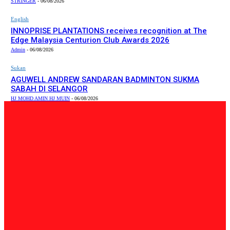
STRINGER
-
06/08/2026
English
INNOPRISE PLANTATIONS receives recognition at The
Edge Malaysia Centurion Club Awards 2026
Admin
-
06/08/2026
Sukan
AGUWELL ANDREW SANDARAN BADMINTON SUKMA
SABAH DI SELANGOR
HJ MOHD AMIN HJ MUIN
-
06/08/2026
PILIHAN EDITOR
Tempatan
47 Penduduk Kampung Matupang Bergotong-Royong
Bongkar Rumah Terjejas Projek Pan Borneo
STRINGER
-
06/08/2026
English
INNOPRISE PLANTATIONS receives recognition at The
Edge Malaysia Centurion Club Awards 2026
Admin
-
06/08/2026