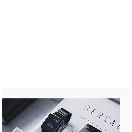
C
28.7
Kota Kinabalu
Jumaat, Ogos 7, 2026