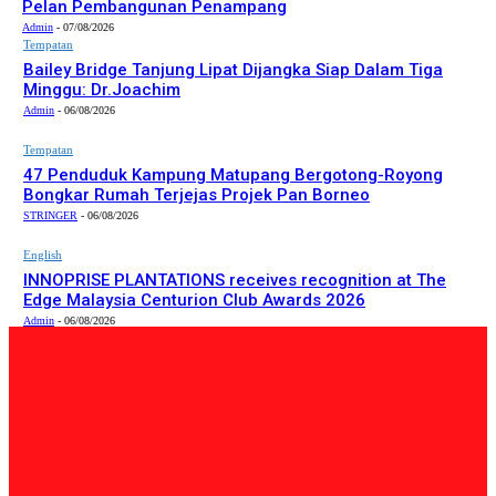
Pelan Pembangunan Penampang
Admin
-
07/08/2026
Tempatan
Bailey Bridge Tanjung Lipat Dijangka Siap Dalam Tiga
Minggu: Dr.Joachim
Admin
-
06/08/2026
Tempatan
47 Penduduk Kampung Matupang Bergotong-Royong
Bongkar Rumah Terjejas Projek Pan Borneo
STRINGER
-
06/08/2026
English
INNOPRISE PLANTATIONS receives recognition at The
Edge Malaysia Centurion Club Awards 2026
Admin
-
06/08/2026
PILIHAN EDITOR
Tempatan
Bailey Bridge Tanjung Lipat Dijangka Siap Dalam Tiga
Minggu: Dr.Joachim