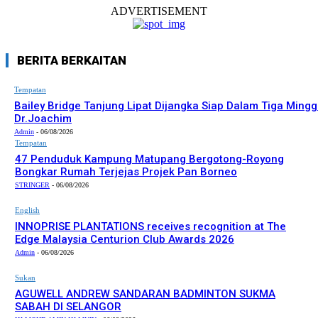
ADVERTISEMENT
BERITA BERKAITAN
Tempatan
Bailey Bridge Tanjung Lipat Dijangka Siap Dalam Tiga Mingg
Dr.Joachim
Admin
-
06/08/2026
Tempatan
47 Penduduk Kampung Matupang Bergotong-Royong
Bongkar Rumah Terjejas Projek Pan Borneo
STRINGER
-
06/08/2026
English
INNOPRISE PLANTATIONS receives recognition at The
Edge Malaysia Centurion Club Awards 2026
Admin
-
06/08/2026
Sukan
AGUWELL ANDREW SANDARAN BADMINTON SUKMA
SABAH DI SELANGOR