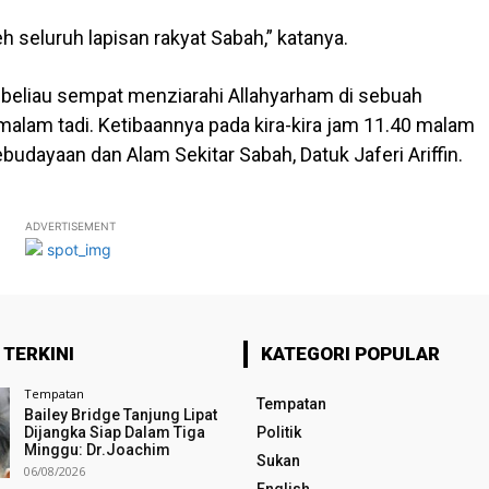
h seluruh lapisan rakyat Sabah,” katanya.
eliau sempat menziarahi Allahyarham di sebuah
 malam tadi. Ketibaannya pada kira-kira jam 11.40 malam
udayaan dan Alam Sekitar Sabah, Datuk Jaferi Ariffin.
ADVERTISEMENT
 TERKINI
KATEGORI POPULAR
Tempatan
Tempatan
Bailey Bridge Tanjung Lipat
Dijangka Siap Dalam Tiga
Politik
Minggu: Dr.Joachim
Sukan
06/08/2026
English