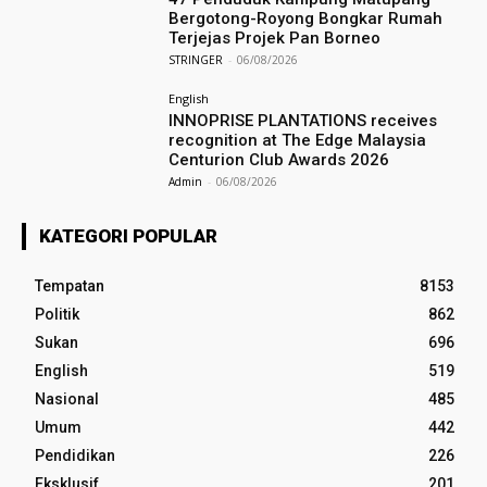
Bergotong-Royong Bongkar Rumah
Terjejas Projek Pan Borneo
STRINGER
-
06/08/2026
English
INNOPRISE PLANTATIONS receives
recognition at The Edge Malaysia
Centurion Club Awards 2026
Admin
-
06/08/2026
KATEGORI POPULAR
Tempatan
8153
Politik
862
Sukan
696
English
519
Nasional
485
Umum
442
Pendidikan
226
Eksklusif
201