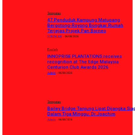
Tempatan
47 Penduduk Kampung Matupang
Bergotong-Royong Bongkar Rumah
Terjejas Projek Pan Borneo
STRINGER
-
06/08/2026
English
INNOPRISE PLANTATIONS receives
recognition at The Edge Malaysia
Centurion Club Awards 2026
Admin
-
06/08/2026
BERITA TERKINI
Tempatan
Bailey Bridge Tanjung Lipat Dijangka Sia
Dalam Tiga Minggu: Dr.Joachim
Admin
-
06/08/2026