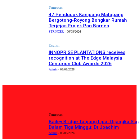
Tempatan
47 Penduduk Kampung Matupang
Bergotong-Royong Bongkar Rumah
Terjejas Projek Pan Borneo
STRINGER
-
06/08/2026
English
INNOPRISE PLANTATIONS receives
recognition at The Edge Malaysia
Centurion Club Awards 2026
Admin
-
06/08/2026
PILIHAN EDITOR
Tempatan
Bailey Bridge Tanjung Lipat Dijangka Sia
Dalam Tiga Minggu: Dr.Joachim
Admin
-
06/08/2026