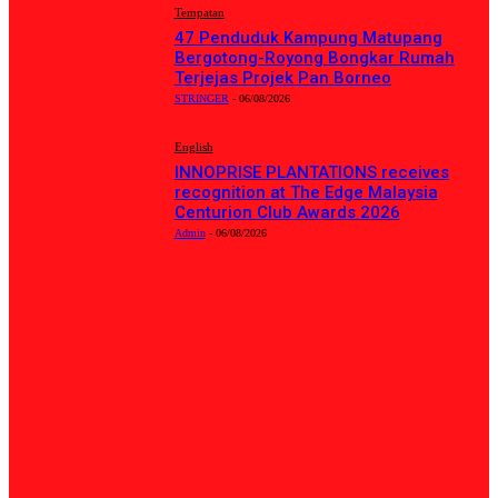
Tempatan
47 Penduduk Kampung Matupang
Bergotong-Royong Bongkar Rumah
Terjejas Projek Pan Borneo
STRINGER
-
06/08/2026
English
INNOPRISE PLANTATIONS receives
recognition at The Edge Malaysia
Centurion Club Awards 2026
Admin
-
06/08/2026
KATEGORI POPULAR
Tempatan
8153
Politik
862
Sukan
696
English
519
Nasional
485
Umum
442