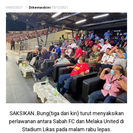
06/05/2021
Dikemaskini
05/12/2021
SAKSIKAN..Bung(tiga dari kiri) turut menyaksikan
perlawanan antara Sabah FC dan Melaka United di
Stadium Likas pada malam rabu lepas.