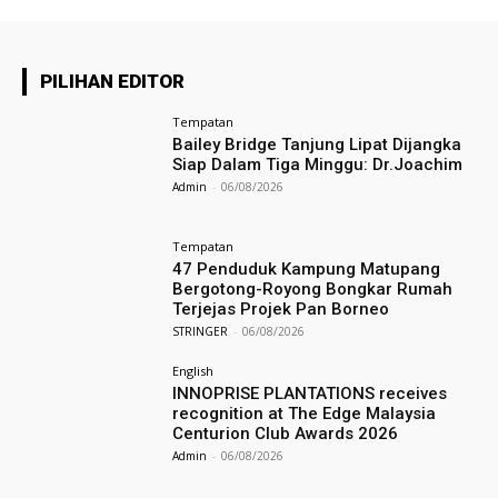
PILIHAN EDITOR
Tempatan
Bailey Bridge Tanjung Lipat Dijangka
Siap Dalam Tiga Minggu: Dr.Joachim
Admin
-
06/08/2026
Tempatan
47 Penduduk Kampung Matupang
Bergotong-Royong Bongkar Rumah
Terjejas Projek Pan Borneo
STRINGER
-
06/08/2026
English
INNOPRISE PLANTATIONS receives
recognition at The Edge Malaysia
Centurion Club Awards 2026
Admin
-
06/08/2026