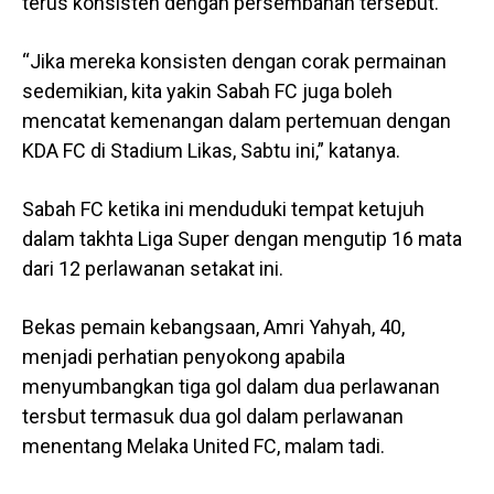
terus konsisten dengan persembahan tersebut.
“Jika mereka konsisten dengan corak permainan
sedemikian, kita yakin Sabah FC juga boleh
mencatat kemenangan dalam pertemuan dengan
KDA FC di Stadium Likas, Sabtu ini,” katanya.
Sabah FC ketika ini menduduki tempat ketujuh
dalam takhta Liga Super dengan mengutip 16 mata
dari 12 perlawanan setakat ini.
Bekas pemain kebangsaan, Amri Yahyah, 40,
menjadi perhatian penyokong apabila
menyumbangkan tiga gol dalam dua perlawanan
tersbut termasuk dua gol dalam perlawanan
menentang Melaka United FC, malam tadi.