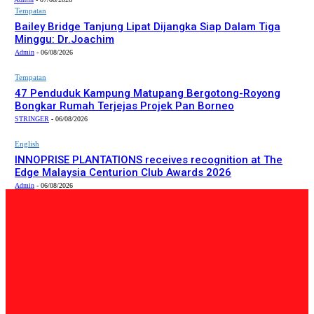
Tempatan
Bailey Bridge Tanjung Lipat Dijangka Siap Dalam Tiga
Minggu: Dr.Joachim
Admin
-
06/08/2026
Tempatan
47 Penduduk Kampung Matupang Bergotong-Royong
Bongkar Rumah Terjejas Projek Pan Borneo
STRINGER
-
06/08/2026
English
INNOPRISE PLANTATIONS receives recognition at The
Edge Malaysia Centurion Club Awards 2026
Admin
-
06/08/2026
PILIHAN EDITOR
Tempatan
Bailey Bridge Tanjung Lipat Dijangka Siap Dalam Tiga
Minggu: Dr.Joachim
Admin
-
06/08/2026