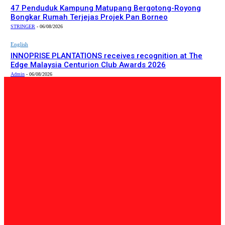
47 Penduduk Kampung Matupang Bergotong-Royong
Bongkar Rumah Terjejas Projek Pan Borneo
STRINGER
-
06/08/2026
English
INNOPRISE PLANTATIONS receives recognition at The
Edge Malaysia Centurion Club Awards 2026
Admin
-
06/08/2026
PILIHAN EDITOR
Tempatan
Bailey Bridge Tanjung Lipat Dijangka Siap Dalam Tiga
Minggu: Dr.Joachim
Admin
-
06/08/2026
Tempatan
47 Penduduk Kampung Matupang Bergotong-Royong
Bongkar Rumah Terjejas Projek Pan Borneo
STRINGER
-
06/08/2026
English