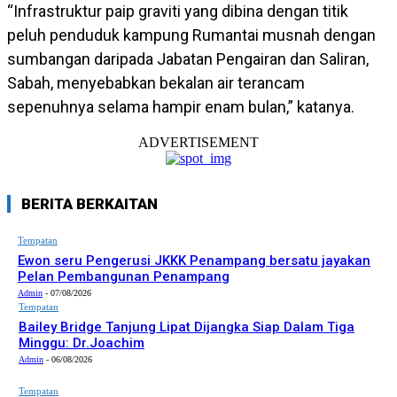
“Infrastruktur paip graviti yang dibina dengan titik
peluh penduduk kampung Rumantai musnah dengan
sumbangan daripada Jabatan Pengairan dan Saliran,
Sabah, menyebabkan bekalan air terancam
sepenuhnya selama hampir enam bulan,” katanya.
ADVERTISEMENT
BERITA BERKAITAN
Tempatan
Ewon seru Pengerusi JKKK Penampang bersatu jayakan
Pelan Pembangunan Penampang
Admin
-
07/08/2026
Tempatan
Bailey Bridge Tanjung Lipat Dijangka Siap Dalam Tiga
Minggu: Dr.Joachim
Admin
-
06/08/2026
Tempatan