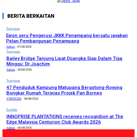
BERITA BERKAITAN
Tempatan
Ewon seru Pengerusi JKKK Penampang bersatu jayakan
Pelan Pembangunan Penampang
Admin
-
07/08/2026
Tempatan
Bailey Bridge Tanjung Lipat Dijangka Siap Dalam Tiga
Minggu: Dr.Joachim
Admin
-
06/08/2026
Tempatan
47 Penduduk Kampung Matupang Bergotong-Royong
Bongkar Rumah Terjejas Projek Pan Borneo
STRINGER
-
06/08/2026
English
INNOPRISE PLANTATIONS receives recognition at The
Edge Malaysia Centurion Club Awards 2026
Admin
-
06/08/2026