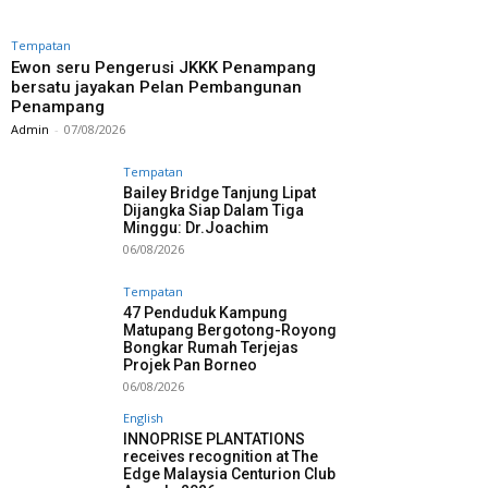
Tempatan
Ewon seru Pengerusi JKKK Penampang
bersatu jayakan Pelan Pembangunan
Penampang
Admin
-
07/08/2026
Tempatan
Bailey Bridge Tanjung Lipat
Dijangka Siap Dalam Tiga
Minggu: Dr.Joachim
06/08/2026
Tempatan
47 Penduduk Kampung
Matupang Bergotong-Royong
Bongkar Rumah Terjejas
Projek Pan Borneo
06/08/2026
English
INNOPRISE PLANTATIONS
receives recognition at The
Edge Malaysia Centurion Club