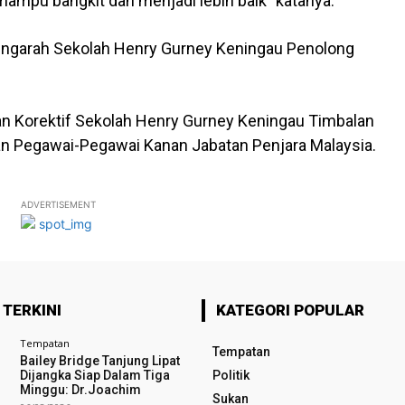
ampu bangkit dan menjadi lebih baik” katanya.
engarah Sekolah Henry Gurney Keningau Penolong
n Korektif Sekolah Henry Gurney Keningau Timbalan
an Pegawai-Pegawai Kanan Jabatan Penjara Malaysia.
ADVERTISEMENT
 TERKINI
KATEGORI POPULAR
Tempatan
Tempatan
Bailey Bridge Tanjung Lipat
Dijangka Siap Dalam Tiga
Politik
Minggu: Dr.Joachim
Sukan