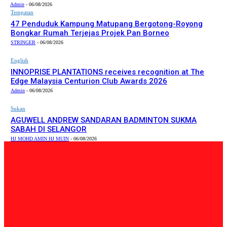
Admin
-
06/08/2026
Tempatan
47 Penduduk Kampung Matupang Bergotong-Royong
Bongkar Rumah Terjejas Projek Pan Borneo
STRINGER
-
06/08/2026
English
INNOPRISE PLANTATIONS receives recognition at The
Edge Malaysia Centurion Club Awards 2026
Admin
-
06/08/2026
Sukan
AGUWELL ANDREW SANDARAN BADMINTON SUKMA
SABAH DI SELANGOR
HJ MOHD AMIN HJ MUIN
-
06/08/2026
PILIHAN EDITOR
Tempatan
47 Penduduk Kampung Matupang Bergotong-Royong
Bongkar Rumah Terjejas Projek Pan Borneo
STRINGER
-
06/08/2026