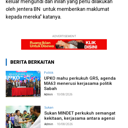
keluar mengundi dan inilah yang perlu dilakukan
oleh jentera BN untuk memberikan maklumat
kepada mereka” katanya.
ADVERTISEMENT
BERITA BERKAITAN
Politik
UPKO mahu perkukuh GRS, agenda
MA63 menerusi kerjasama politik
Sabah
Admin
-
10/08/2026
Sukan
Sukan MINDET perkukuh semangat
kekitaan, kerjasama antara agensi
Admin
-
10/08/2026