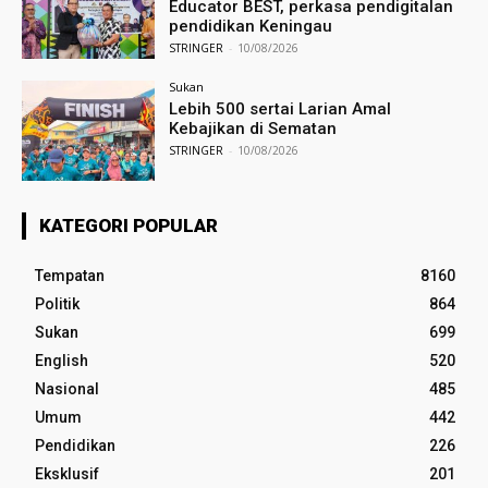
Educator BEST, perkasa pendigitalan
pendidikan Keningau
STRINGER
-
10/08/2026
Sukan
Lebih 500 sertai Larian Amal
Kebajikan di Sematan
STRINGER
-
10/08/2026
KATEGORI POPULAR
Tempatan
8160
Politik
864
Sukan
699
English
520
Nasional
485
Umum
442
Pendidikan
226
Eksklusif
201