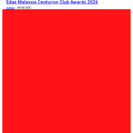
Edge Malaysia Centurion Club Awards 2026
Admin
-
06/08/2026
PILIHAN EDITOR
Tempatan
Bailey Bridge Tanjung Lipat Dijangka Siap Dalam Tiga
Minggu: Dr.Joachim
Admin
-
06/08/2026
Tempatan
47 Penduduk Kampung Matupang Bergotong-Royong
Bongkar Rumah Terjejas Projek Pan Borneo
STRINGER
-
06/08/2026
English
INNOPRISE PLANTATIONS receives recognition at The
Edge Malaysia Centurion Club Awards 2026
Admin
-
06/08/2026
BERITA TERKINI
Tempatan