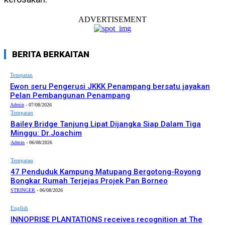
ADVERTISEMENT
BERITA BERKAITAN
Tempatan
Ewon seru Pengerusi JKKK Penampang bersatu jayakan
Pelan Pembangunan Penampang
Admin
-
07/08/2026
Tempatan
Bailey Bridge Tanjung Lipat Dijangka Siap Dalam Tiga
Minggu: Dr.Joachim
Admin
-
06/08/2026
Tempatan
47 Penduduk Kampung Matupang Bergotong-Royong
Bongkar Rumah Terjejas Projek Pan Borneo
STRINGER
-
06/08/2026
English
INNOPRISE PLANTATIONS receives recognition at The