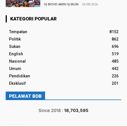
HJ MOHD AMIN HJ MUIN
-
06/08/2026
KATEGORI POPULAR
Tempatan
8152
Politik
862
Sukan
696
English
519
Nasional
485
Umum
442
Pendidikan
226
Eksklusif
201
PELAWAT BDB
Since 2018 :
18,703,595