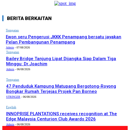
BERITA BERKAITAN
Tempatan
Ewon seru Pengerusi JKKK Penampang bersatu jayakan
Pelan Pembangunan Penampang
Admin
-
07/08/2026
Tempatan
Bailey Bridge Tanjung Lipat Dijangka Siap Dalam Tiga
Minggu: Dr.Joachim
Admin
-
06/08/2026
Tempatan
47 Penduduk Kampung Matupang Bergotong-Royong
Bongkar Rumah Terjejas Projek Pan Borneo
STRINGER
-
06/08/2026
English
INNOPRISE PLANTATIONS receives recognition at The
Edge Malaysia Centurion Club Awards 2026
Admin
-
06/08/2026