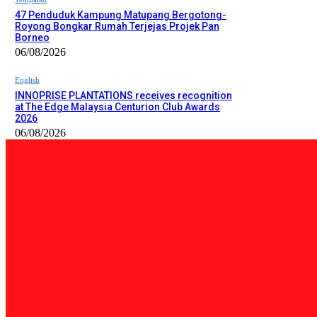
47 Penduduk Kampung Matupang Bergotong-
Royong Bongkar Rumah Terjejas Projek Pan
Borneo
06/08/2026
English
INNOPRISE PLANTATIONS receives recognition
at The Edge Malaysia Centurion Club Awards
2026
06/08/2026
PILIHAN EDITOR
Tempatan
Bailey Bridge Tanjung Lipat Dijangka Siap Dalam Tiga Minggu: D
06/08/2026
Tempatan
47 Penduduk Kampung Matupang Bergotong-Royong Bongkar Rum
06/08/2026