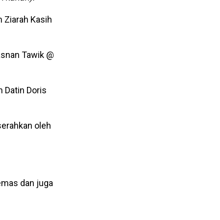
 Ziarah Kasih
Hasnan Tawik @
 Datin Doris
serahkan oleh
 emas dan juga