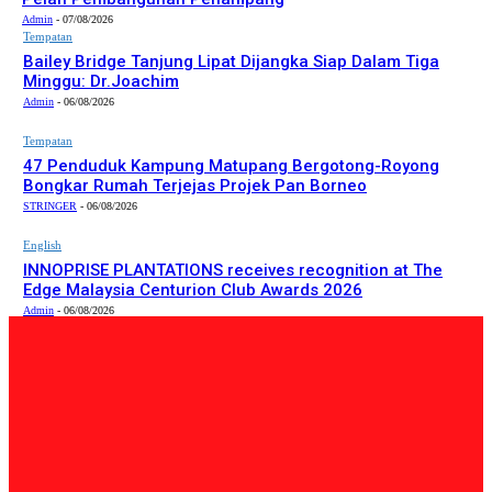
Admin
-
07/08/2026
Tempatan
Bailey Bridge Tanjung Lipat Dijangka Siap Dalam Tiga
Minggu: Dr.Joachim
Admin
-
06/08/2026
Tempatan
47 Penduduk Kampung Matupang Bergotong-Royong
Bongkar Rumah Terjejas Projek Pan Borneo
STRINGER
-
06/08/2026
English
INNOPRISE PLANTATIONS receives recognition at The
Edge Malaysia Centurion Club Awards 2026
Admin
-
06/08/2026
PILIHAN EDITOR
Tempatan
Bailey Bridge Tanjung Lipat Dijangka Siap Dalam Tiga
Minggu: Dr.Joachim
Admin
-
06/08/2026