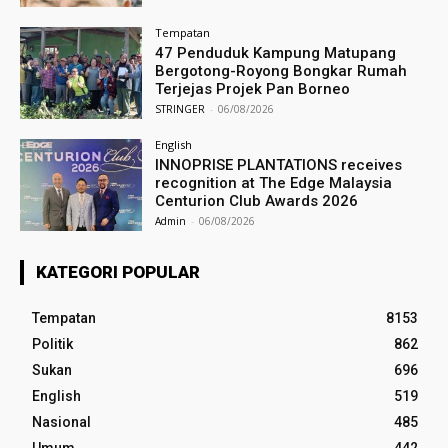
Tempatan
47 Penduduk Kampung Matupang
Bergotong-Royong Bongkar Rumah
Terjejas Projek Pan Borneo
STRINGER
-
06/08/2026
English
INNOPRISE PLANTATIONS receives
recognition at The Edge Malaysia
Centurion Club Awards 2026
Admin
-
06/08/2026
KATEGORI POPULAR
Tempatan
8153
Politik
862
Sukan
696
English
519
Nasional
485
Umum
442