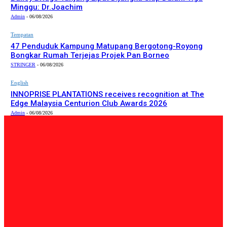
Minggu: Dr.Joachim
Admin
-
06/08/2026
Tempatan
47 Penduduk Kampung Matupang Bergotong-Royong
Bongkar Rumah Terjejas Projek Pan Borneo
STRINGER
-
06/08/2026
English
INNOPRISE PLANTATIONS receives recognition at The
Edge Malaysia Centurion Club Awards 2026
Admin
-
06/08/2026
PILIHAN EDITOR
Tempatan
Bailey Bridge Tanjung Lipat Dijangka Siap Dalam Tiga
Minggu: Dr.Joachim
Admin
-
06/08/2026
Tempatan
47 Penduduk Kampung Matupang Bergotong-Royong