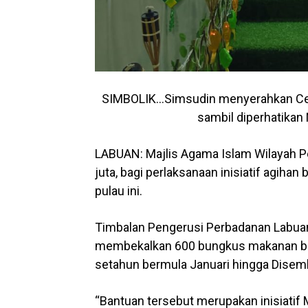
SIMBOLIK…Simsudin menyerahkan Cek C
sambil diperhatikan M
LABUAN: Majlis Agama Islam Wilayah
juta, bagi perlaksanaan inisiatif agih
pulau ini.
Timbalan Pengerusi Perbadanan Labuan,
membekalkan 600 bungkus makanan berm
setahun bermula Januari hingga Disemb
“Bantuan tersebut merupakan inisiati