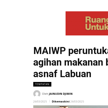
MAIWP peruntuka
agihan makanan 
asnaf Labuan
TEMPATAN
Oleh
JAINUDIN DJIMIN
26/03/2025
Dikemaskini
26/03/2025