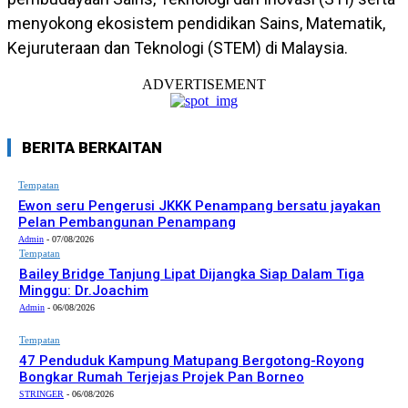
menyokong ekosistem pendidikan Sains, Matematik,
Kejuruteraan dan Teknologi (STEM) di Malaysia.
ADVERTISEMENT
BERITA BERKAITAN
Tempatan
Ewon seru Pengerusi JKKK Penampang bersatu jayakan
Pelan Pembangunan Penampang
Admin
-
07/08/2026
Tempatan
Bailey Bridge Tanjung Lipat Dijangka Siap Dalam Tiga
Minggu: Dr.Joachim
Admin
-
06/08/2026
Tempatan
47 Penduduk Kampung Matupang Bergotong-Royong
Bongkar Rumah Terjejas Projek Pan Borneo
STRINGER
-
06/08/2026