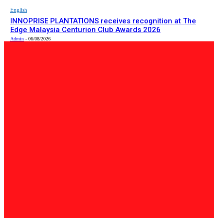
English
INNOPRISE PLANTATIONS receives recognition at The
Edge Malaysia Centurion Club Awards 2026
Admin
-
06/08/2026
PILIHAN EDITOR
Tempatan
Bailey Bridge Tanjung Lipat Dijangka Siap Dalam Tiga
Minggu: Dr.Joachim
Admin
-
06/08/2026
Tempatan
47 Penduduk Kampung Matupang Bergotong-Royong
Bongkar Rumah Terjejas Projek Pan Borneo
STRINGER
-
06/08/2026
English
INNOPRISE PLANTATIONS receives recognition at The
Edge Malaysia Centurion Club Awards 2026
Admin
-
06/08/2026
BERITA TERKINI