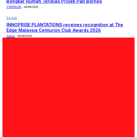
Bongkar Rumah Terjejas Projek Pan Borneo
STRINGER
-
06/08/2026
English
INNOPRISE PLANTATIONS receives recognition at The
Edge Malaysia Centurion Club Awards 2026
Admin
-
06/08/2026
PILIHAN EDITOR
Tempatan
Bailey Bridge Tanjung Lipat Dijangka Siap Dalam Tiga
Minggu: Dr.Joachim
Admin
-
06/08/2026
Tempatan
47 Penduduk Kampung Matupang Bergotong-Royong
Bongkar Rumah Terjejas Projek Pan Borneo
STRINGER
-
06/08/2026
English
INNOPRISE PLANTATIONS receives recognition at The