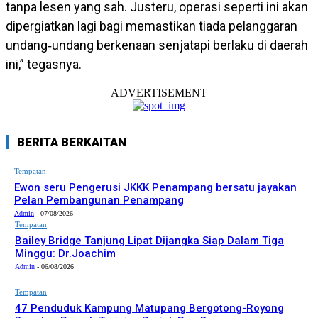
tanpa lesen yang sah. Justeru, operasi seperti ini akan
dipergiatkan lagi bagi memastikan tiada pelanggaran
undang‐undang berkenaan senjatapi berlaku di daerah
ini,” tegasnya.
ADVERTISEMENT
BERITA BERKAITAN
Tempatan
Ewon seru Pengerusi JKKK Penampang bersatu jayakan
Pelan Pembangunan Penampang
Admin
-
07/08/2026
Tempatan
Bailey Bridge Tanjung Lipat Dijangka Siap Dalam Tiga
Minggu: Dr.Joachim
Admin
-
06/08/2026
Tempatan
47 Penduduk Kampung Matupang Bergotong-Royong