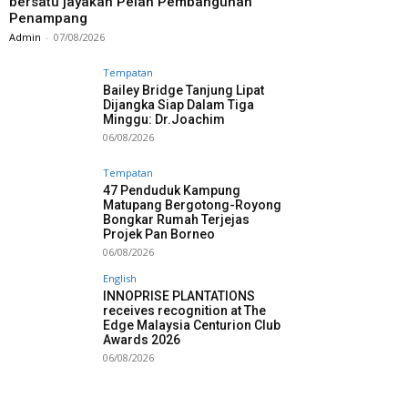
bersatu jayakan Pelan Pembangunan
Penampang
Admin
-
07/08/2026
Tempatan
Bailey Bridge Tanjung Lipat
Dijangka Siap Dalam Tiga
Minggu: Dr.Joachim
06/08/2026
Tempatan
47 Penduduk Kampung
Matupang Bergotong-Royong
Bongkar Rumah Terjejas
Projek Pan Borneo
06/08/2026
English
INNOPRISE PLANTATIONS
receives recognition at The
Edge Malaysia Centurion Club
Awards 2026
06/08/2026