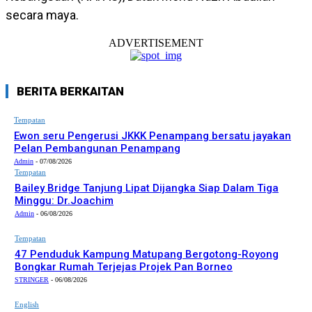
secara maya.
ADVERTISEMENT
BERITA BERKAITAN
Tempatan
Ewon seru Pengerusi JKKK Penampang bersatu jayakan
Pelan Pembangunan Penampang
Admin
-
07/08/2026
Tempatan
Bailey Bridge Tanjung Lipat Dijangka Siap Dalam Tiga
Minggu: Dr.Joachim
Admin
-
06/08/2026
Tempatan
47 Penduduk Kampung Matupang Bergotong-Royong
Bongkar Rumah Terjejas Projek Pan Borneo
STRINGER
-
06/08/2026
English