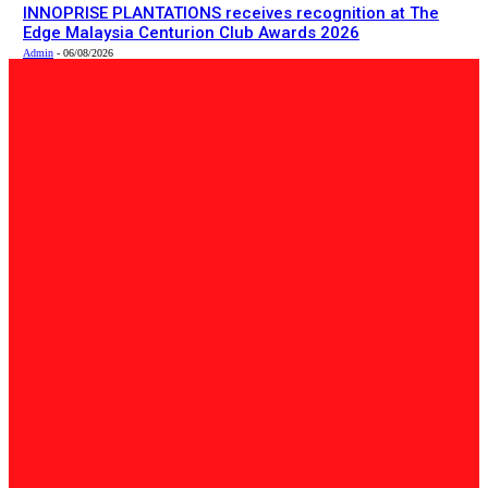
INNOPRISE PLANTATIONS receives recognition at The
Edge Malaysia Centurion Club Awards 2026
Admin
-
06/08/2026
PILIHAN EDITOR
Tempatan
Bailey Bridge Tanjung Lipat Dijangka Siap Dalam Tiga
Minggu: Dr.Joachim
Admin
-
06/08/2026
Tempatan
47 Penduduk Kampung Matupang Bergotong-Royong
Bongkar Rumah Terjejas Projek Pan Borneo
STRINGER
-
06/08/2026
English
INNOPRISE PLANTATIONS receives recognition at The
Edge Malaysia Centurion Club Awards 2026
Admin
-
06/08/2026
BERITA TERKINI