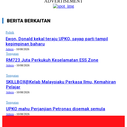
ADVERTISEMENT
BERITA BERKAITAN
Politik
Ewon, Donald kekal teraju UPKO, sayap parti tampil
kepimpinan baharu
Admin
-
10/08/2026
Tempatan
RM723 Juta Perkukuh Keselamatan ESS Zone
Admin
-
10/08/2026
Tempatan
SKILLBOX@Kelab Malaysiaku Perkasa Ilmu, Kemahiran
Pelajar
Admin
-
10/08/2026
Tempatan
UPKO mahu Perjanjian Petronas disemak semula
Admin
-
10/08/2026