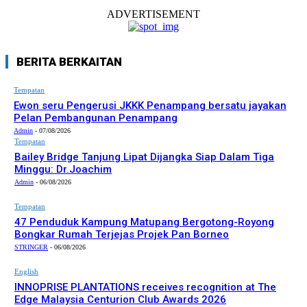
ADVERTISEMENT
BERITA BERKAITAN
Tempatan
Ewon seru Pengerusi JKKK Penampang bersatu jayakan
Pelan Pembangunan Penampang
Admin
-
07/08/2026
Tempatan
Bailey Bridge Tanjung Lipat Dijangka Siap Dalam Tiga
Minggu: Dr.Joachim
Admin
-
06/08/2026
Tempatan
47 Penduduk Kampung Matupang Bergotong-Royong
Bongkar Rumah Terjejas Projek Pan Borneo
STRINGER
-
06/08/2026
English
INNOPRISE PLANTATIONS receives recognition at The
Edge Malaysia Centurion Club Awards 2026