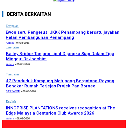
BERITA BERKAITAN
Tempatan
Ewon seru Pengerusi JKKK Penampang bersatu jayakan
Pelan Pembangunan Penampang
Admin
-
07/08/2026
Tempatan
Bailey Bridge Tanjung Lipat Dijangka Siap Dalam Tiga
Minggu: Dr.Joachim
Admin
-
06/08/2026
Tempatan
47 Penduduk Kampung Matupang Bergotong-Royong
Bongkar Rumah Terjejas Projek Pan Borneo
STRINGER
-
06/08/2026
English
INNOPRISE PLANTATIONS receives recognition at The
Edge Malaysia Centurion Club Awards 2026
Admin
-
06/08/2026