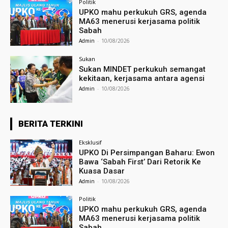
Politik
UPKO mahu perkukuh GRS, agenda
MA63 menerusi kerjasama politik
Sabah
Admin
-
10/08/2026
Sukan
Sukan MINDET perkukuh semangat
kekitaan, kerjasama antara agensi
Admin
-
10/08/2026
BERITA TERKINI
Eksklusif
UPKO Di Persimpangan Baharu: Ewon
Bawa ‘Sabah First’ Dari Retorik Ke
Kuasa Dasar
Admin
-
10/08/2026
Politik
UPKO mahu perkukuh GRS, agenda
MA63 menerusi kerjasama politik
Sabah