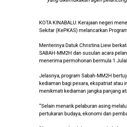
KOTA KINABALU: Kerajaan negeri mene
Sekitar (KePKAS) melancarkan Progra
Menterinya Datuk Christina Liew berka
SABAH-MM2H dan susulan acara pelanc
menerima permohonan bermula 1 Julai 
Jelasnya, program Sabah-MM2H bertuj
kediaman bagi pesara, ekspatriat atau 
menikmati kediaman jangka panjang atau
“Selain menarik pelaburan asing melalui
pertukaran budaya, ekonomi dan pemba