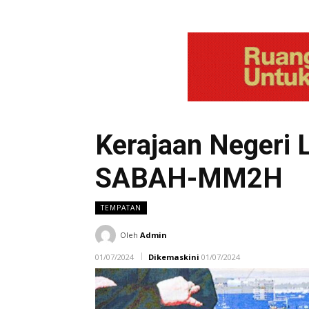
Kerajaan Negeri 
SABAH-MM2H
TEMPATAN
Oleh
Admin
01/07/2024
Dikemaskini
01/07/2024