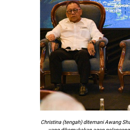
Christina (tengah) ditemani Awang Sha
yang dikemukakan agen pelanconga