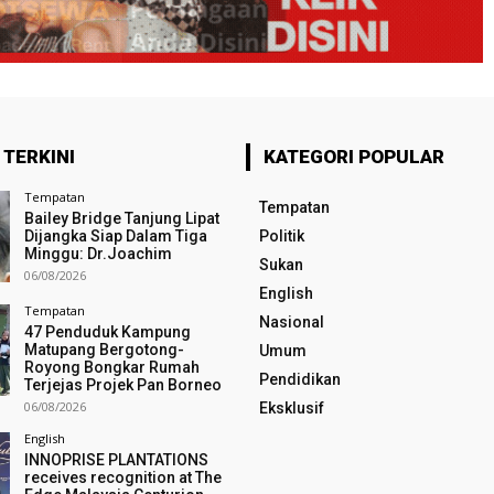
 TERKINI
KATEGORI POPULAR
Tempatan
Tempatan
Bailey Bridge Tanjung Lipat
Dijangka Siap Dalam Tiga
Politik
Minggu: Dr.Joachim
Sukan
06/08/2026
English
Tempatan
Nasional
47 Penduduk Kampung
Matupang Bergotong-
Umum
Royong Bongkar Rumah
Pendidikan
Terjejas Projek Pan Borneo
06/08/2026
Eksklusif
English
INNOPRISE PLANTATIONS
receives recognition at The