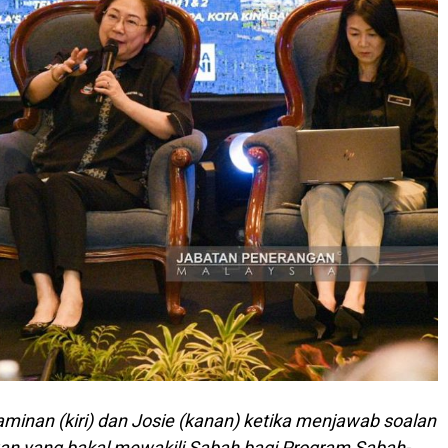
minan (kiri) dan Josie (kanan) ketika menjawab soalan
n yang bakal mewakili Sabah bagi Program Sabah-