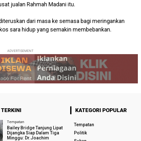
usat jualan Rahmah Madani itu.
t diteruskan dari masa ke semasa bagi meringankan
 kos sara hidup yang semakin membebankan.
ADVERTISEMENT
 TERKINI
KATEGORI POPULAR
Tempatan
Tempatan
Bailey Bridge Tanjung Lipat
Dijangka Siap Dalam Tiga
Politik
Minggu: Dr.Joachim