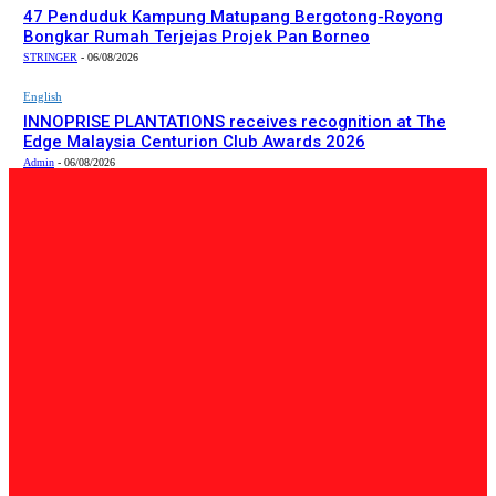
47 Penduduk Kampung Matupang Bergotong-Royong
Bongkar Rumah Terjejas Projek Pan Borneo
STRINGER
-
06/08/2026
English
INNOPRISE PLANTATIONS receives recognition at The
Edge Malaysia Centurion Club Awards 2026
Admin
-
06/08/2026
PILIHAN EDITOR
Tempatan
Bailey Bridge Tanjung Lipat Dijangka Siap Dalam Tiga
Minggu: Dr.Joachim
Admin
-
06/08/2026
Tempatan
47 Penduduk Kampung Matupang Bergotong-Royong
Bongkar Rumah Terjejas Projek Pan Borneo
STRINGER
-
06/08/2026
English