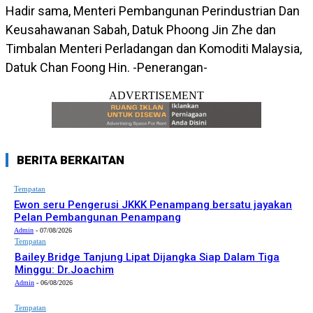
Hadir sama, Menteri Pembangunan Perindustrian Dan
Keusahawanan Sabah, Datuk Phoong Jin Zhe dan
Timbalan Menteri Perladangan dan Komoditi Malaysia,
Datuk Chan Foong Hin. -Penerangan-
ADVERTISEMENT
BERITA BERKAITAN
Tempatan
Ewon seru Pengerusi JKKK Penampang bersatu jayakan
Pelan Pembangunan Penampang
Admin
-
07/08/2026
Tempatan
Bailey Bridge Tanjung Lipat Dijangka Siap Dalam Tiga
Minggu: Dr.Joachim
Admin
-
06/08/2026
Tempatan