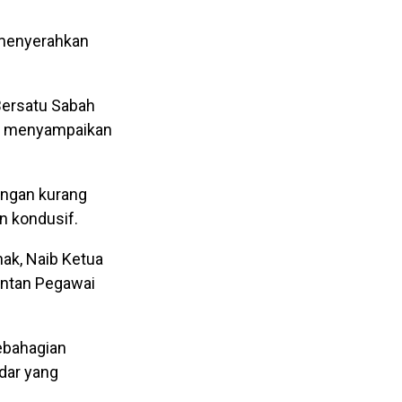
menyerahkan
Bersatu Sabah
agi menyampaikan
ongan kurang
 kondusif.
nak, Naib Ketua
antan Pegawai
ebahagian
dar yang